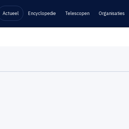
Actueel
Encyclopedie
Telescopen
Organisaties