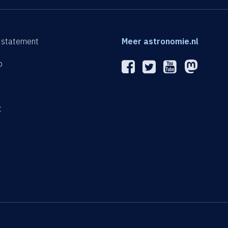
 statement
Meer astronomie.nl
p
n
t