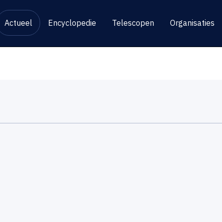
Actueel
Encyclopedie
Telescopen
Organisaties