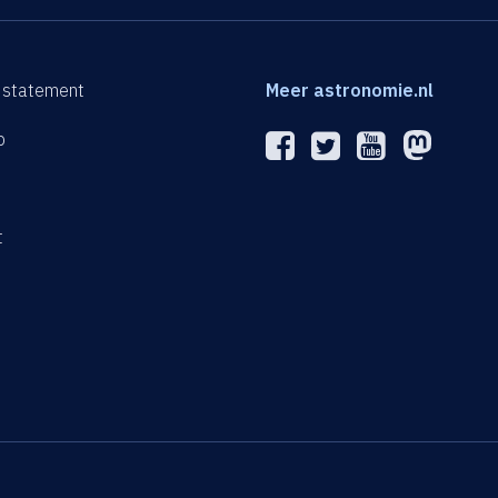
 statement
Meer astronomie.nl
p
n
t