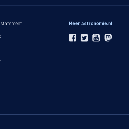
 statement
Meer astronomie.nl
p
n
t