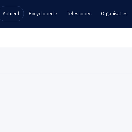
Actueel
Encyclopedie
Telescopen
Organisaties