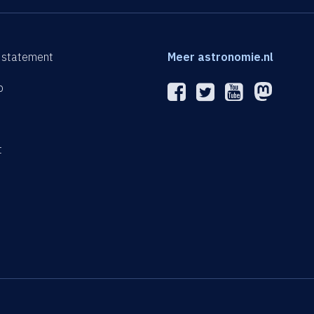
 statement
Meer astronomie.nl
p
n
t