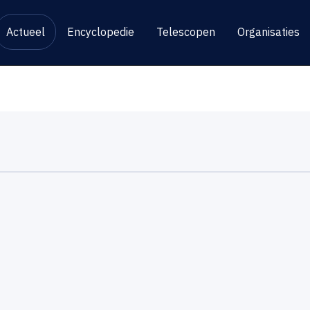
Actueel
Encyclopedie
Telescopen
Organisaties