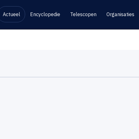
Actueel
Encyclopedie
Telescopen
Organisaties