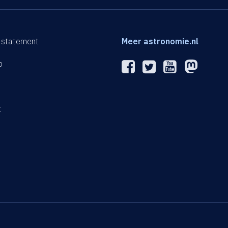
 statement
Meer astronomie.nl
p
n
t