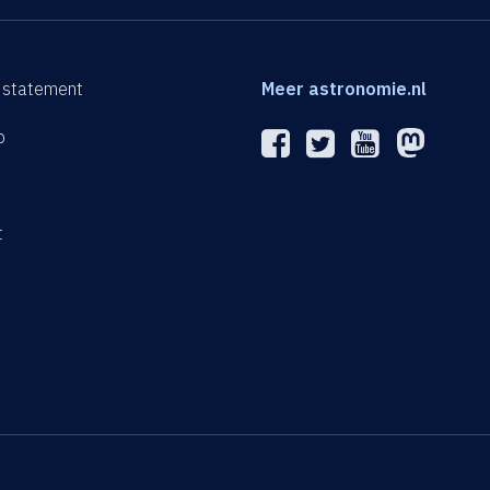
 statement
Meer astronomie.nl
p
n
t