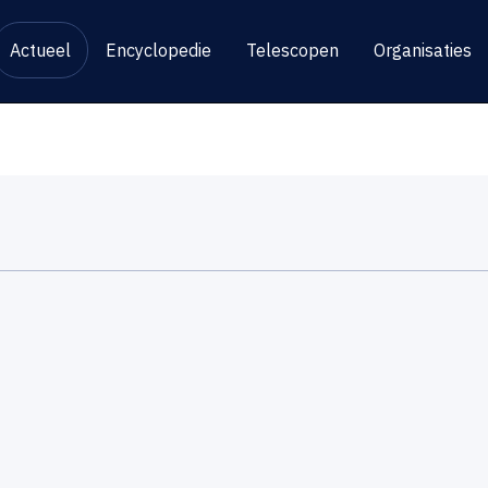
Actueel
Encyclopedie
Telescopen
Organisaties