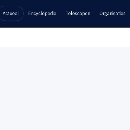
Actueel
Encyclopedie
Telescopen
Organisaties