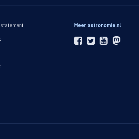
 statement
Meer astronomie.nl
p
n
t