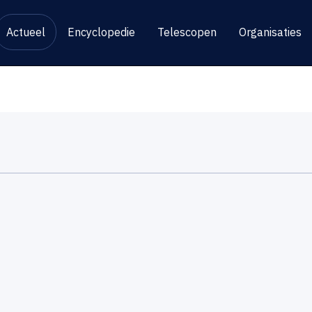
Actueel
Encyclopedie
Telescopen
Organisaties