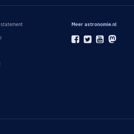
 statement
Meer astronomie.nl
p
n
t