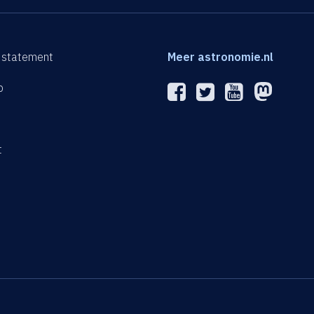
 statement
Meer astronomie.nl
p
n
t