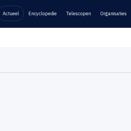
Actueel
Encyclopedie
Telescopen
Organisaties