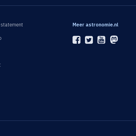
 statement
Meer astronomie.nl
p
n
t