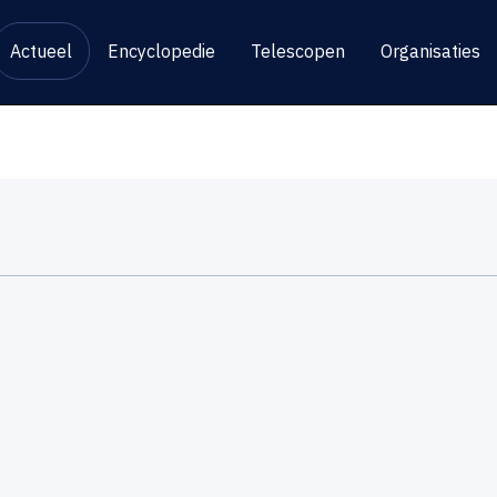
Actueel
Encyclopedie
Telescopen
Organisaties