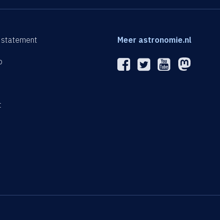
 statement
Meer astronomie.nl
p
n
t