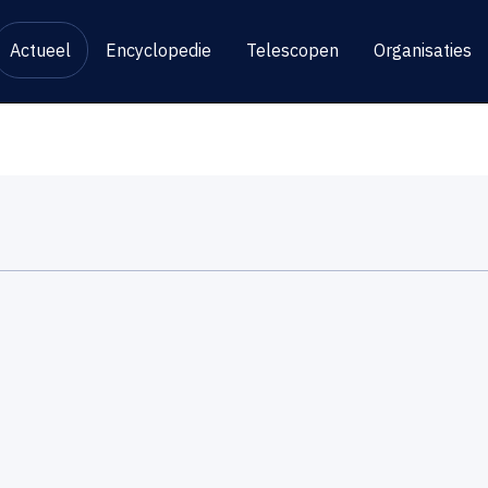
Actueel
Encyclopedie
Telescopen
Organisaties