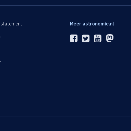
 statement
Meer astronomie.nl
p
n
t