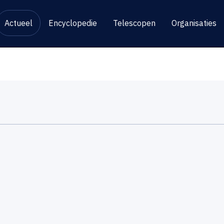
Actueel
Encyclopedie
Telescopen
Organisaties