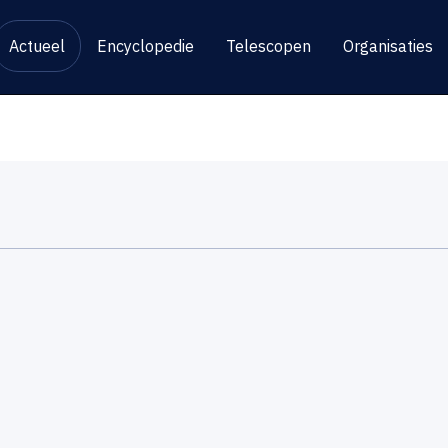
Actueel
Encyclopedie
Telescopen
Organisaties