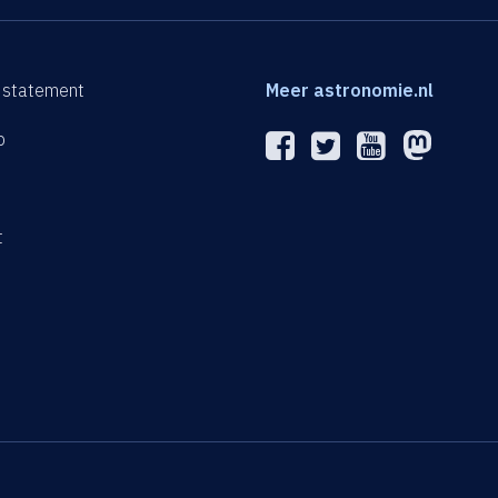
 statement
Meer astronomie.nl
p
n
t