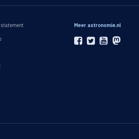
 statement
Meer astronomie.nl
p
n
t