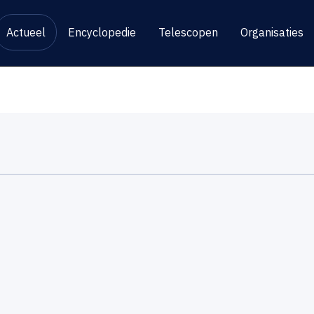
Actueel
Encyclopedie
Telescopen
Organisaties