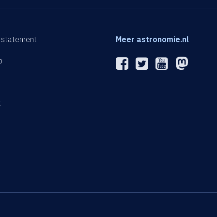
 statement
Meer astronomie.nl
p
n
t