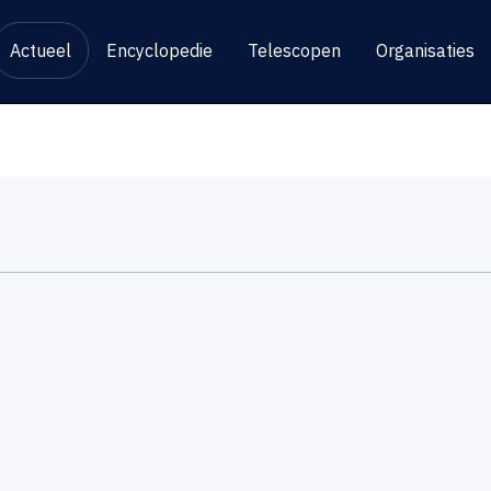
Actueel
Encyclopedie
Telescopen
Organisaties