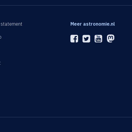
 statement
Meer astronomie.nl
p
n
t