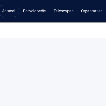
Actueel
Encyclopedie
Telescopen
Organisaties