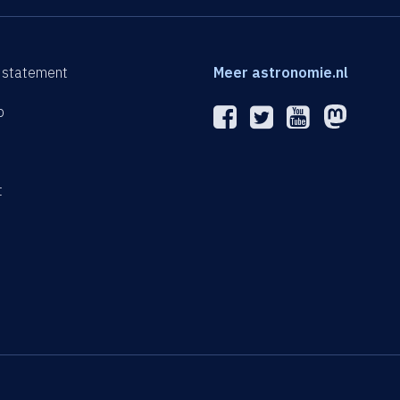
 statement
Meer astronomie.nl
p
n
t