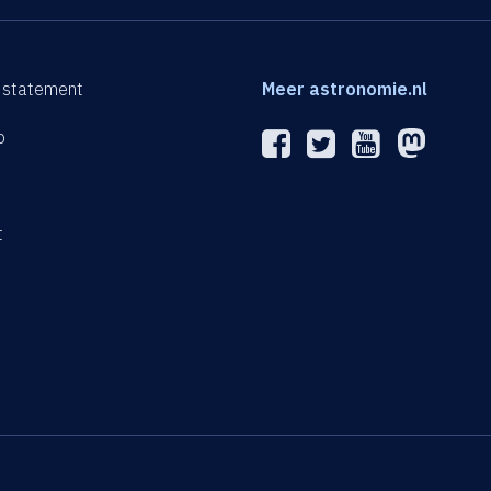
 statement
Meer astronomie.nl
p
n
t