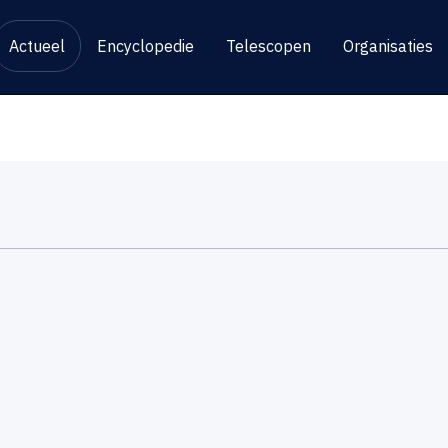
Actueel
Encyclopedie
Telescopen
Organisaties