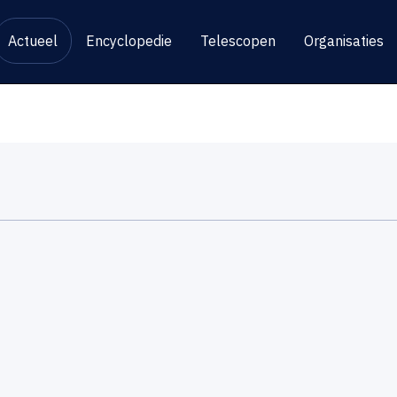
Actueel
Encyclopedie
Telescopen
Organisaties