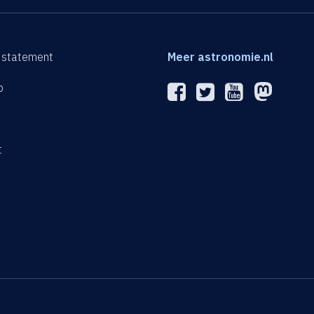
 statement
Meer astronomie.nl
p
n
t