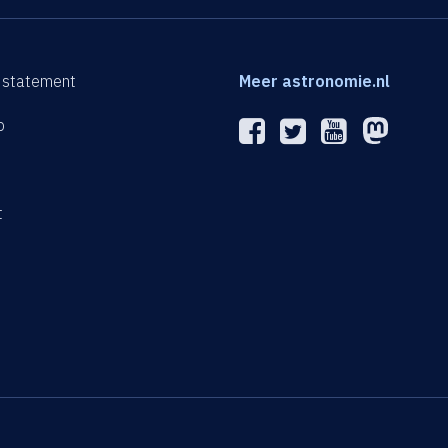
 statement
Meer astronomie.nl
p
n
t