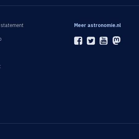
 statement
Meer astronomie.nl
p
n
t