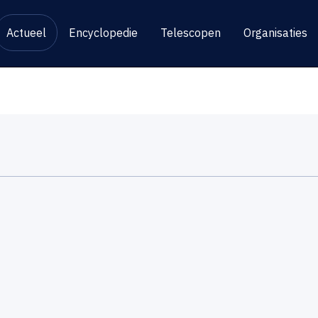
Actueel
Encyclopedie
Telescopen
Organisaties