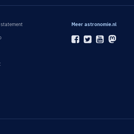
 statement
Meer astronomie.nl
p
n
t