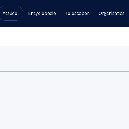
Actueel
Encyclopedie
Telescopen
Organisaties