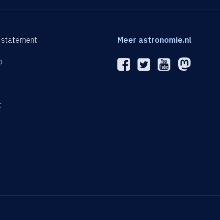
 statement
Meer astronomie.nl
p
n
t