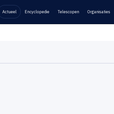
Actueel
Encyclopedie
Telescopen
Organisaties