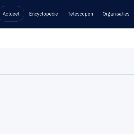
Actueel
Encyclopedie
Telescopen
Organisaties