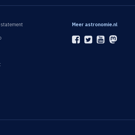
 statement
Meer astronomie.nl
p
n
t