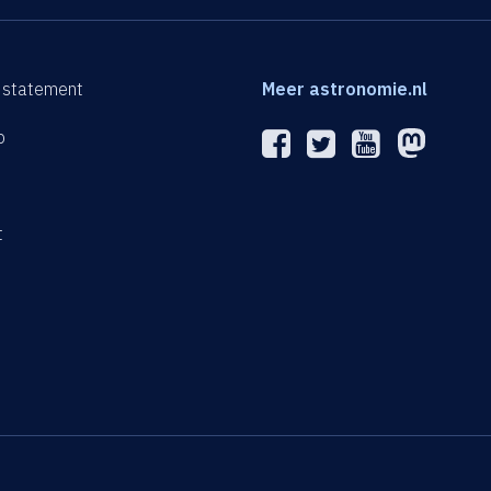
 statement
Meer astronomie.nl
p
n
t