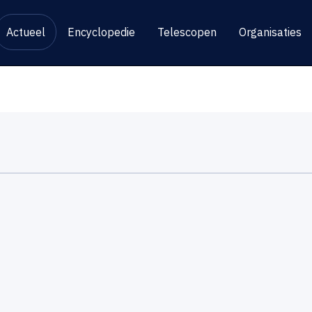
Actueel
Encyclopedie
Telescopen
Organisaties