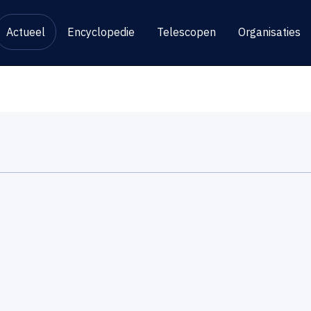
Actueel
Encyclopedie
Telescopen
Organisaties