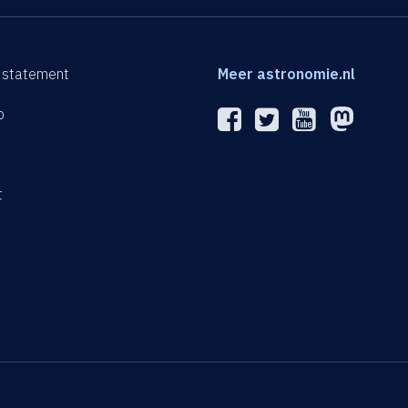
 statement
Meer astronomie.nl
p
n
t