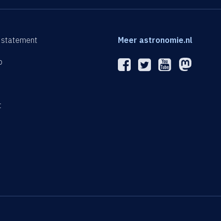
 statement
Meer astronomie.nl
p
n
t