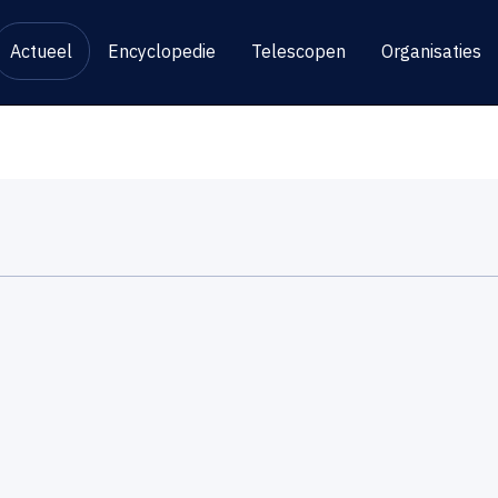
Actueel
Encyclopedie
Telescopen
Organisaties