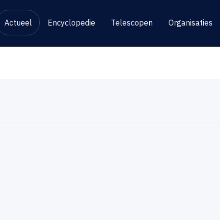
Actueel
Encyclopedie
Telescopen
Organisaties