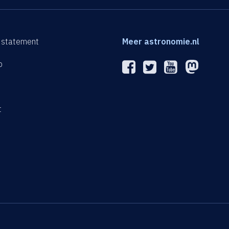
 statement
Meer astronomie.nl
p
n
t