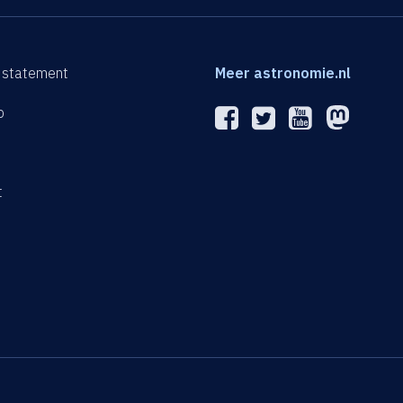
 statement
Meer astronomie.nl
p
n
t