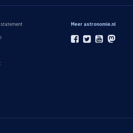
 statement
Meer astronomie.nl
p
n
t