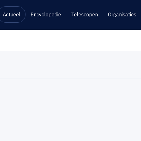
Actueel
Encyclopedie
Telescopen
Organisaties