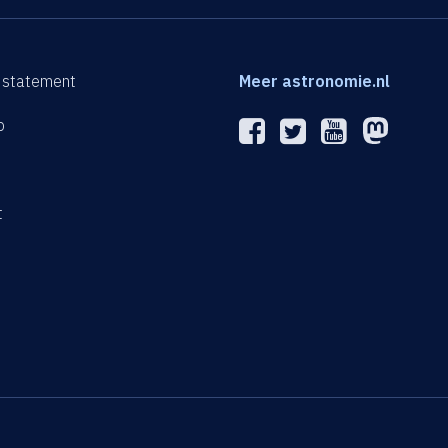
 statement
Meer astronomie.nl
p
n
t