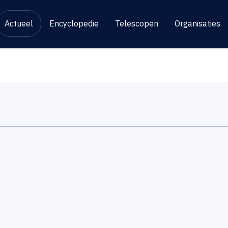
Actueel
Encyclopedie
Telescopen
Organisaties