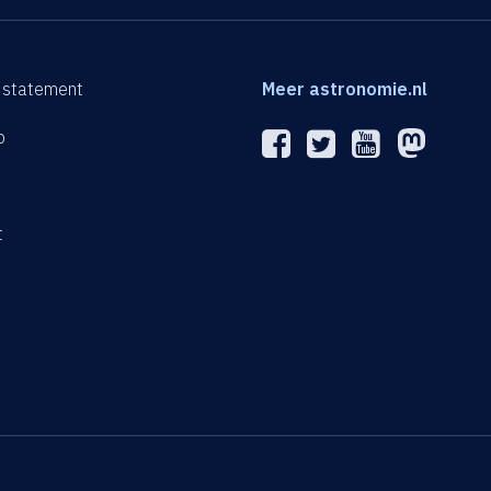
 statement
Meer astronomie.nl
p
n
t