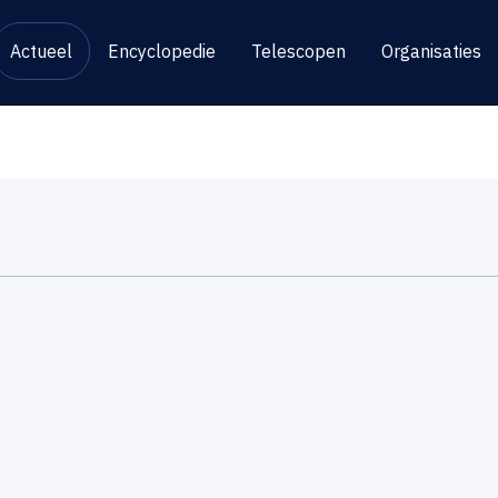
Actueel
Encyclopedie
Telescopen
Organisaties