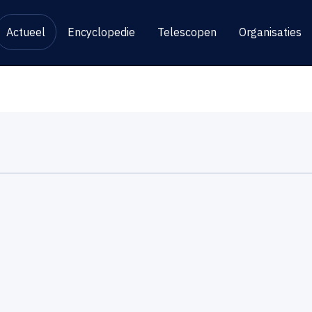
Actueel
Encyclopedie
Telescopen
Organisaties