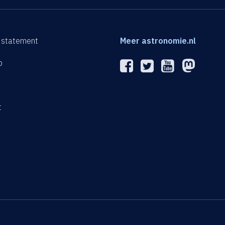
 statement
Meer astronomie.nl
p
n
t