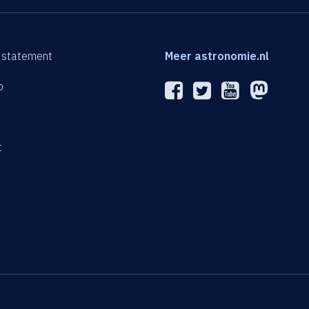
 statement
Meer astronomie.nl
p
n
t