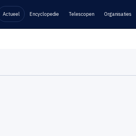
Actueel
Encyclopedie
Telescopen
Organisaties