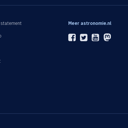
 statement
Meer astronomie.nl
p
n
t