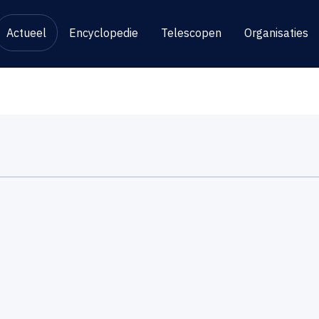
Actueel
Encyclopedie
Telescopen
Organisaties