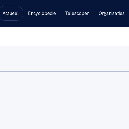
Actueel
Encyclopedie
Telescopen
Organisaties