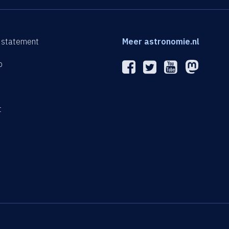
 statement
Meer astronomie.nl
p
n
t