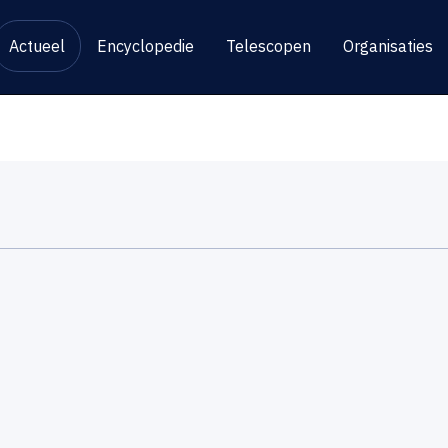
Actueel
Encyclopedie
Telescopen
Organisaties