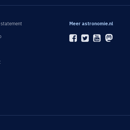
 statement
Meer astronomie.nl
p
n
t