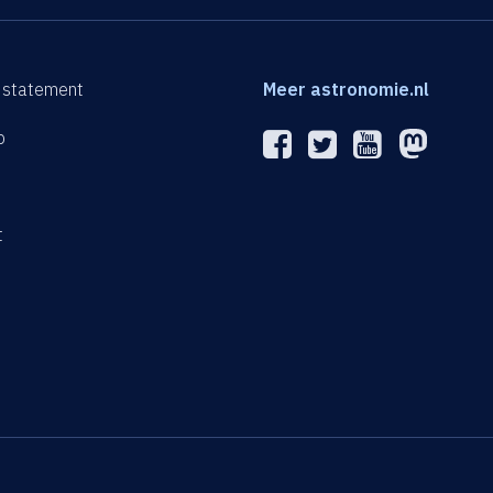
 statement
Meer astronomie.nl
p
n
t