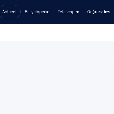
Actueel
Encyclopedie
Telescopen
Organisaties