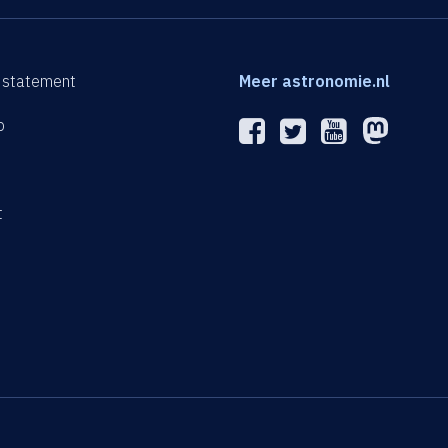
 statement
Meer astronomie.nl
p
n
t