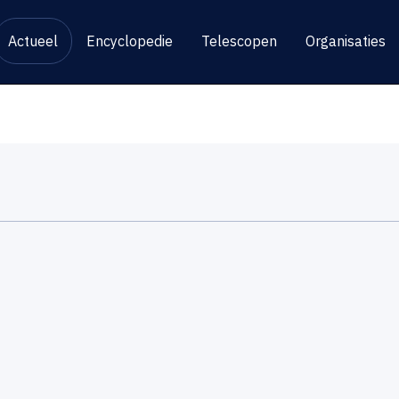
Actueel
Encyclopedie
Telescopen
Organisaties