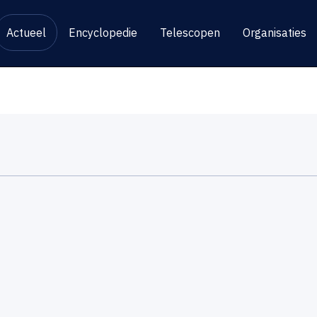
Actueel
Encyclopedie
Telescopen
Organisaties