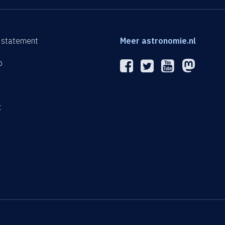
 statement
Meer astronomie.nl
p
n
t