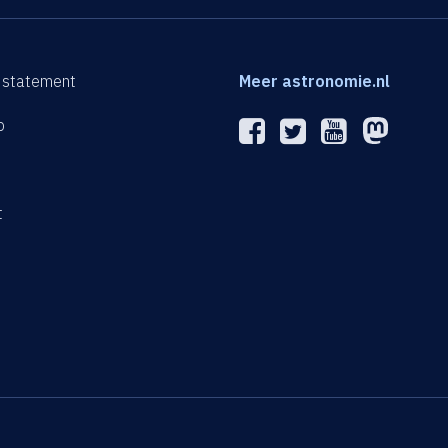
 statement
Meer astronomie.nl
p
n
t