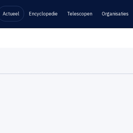
Actueel
Encyclopedie
Telescopen
Organisaties