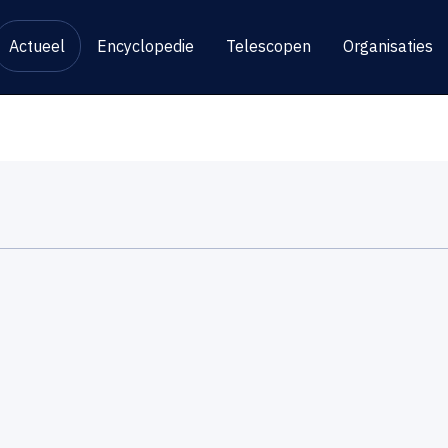
Actueel
Encyclopedie
Telescopen
Organisaties