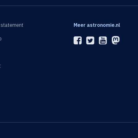
 statement
Meer astronomie.nl
p
n
t