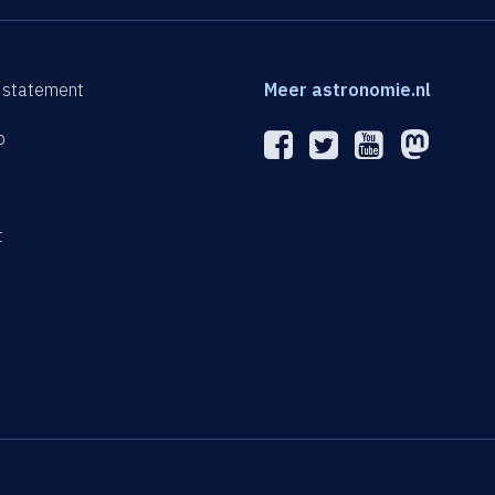
 statement
Meer astronomie.nl
p
n
t