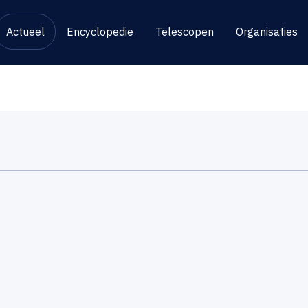
Actueel
Encyclopedie
Telescopen
Organisaties