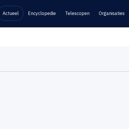
Actueel
Encyclopedie
Telescopen
Organisaties