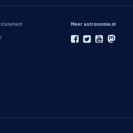
 statement
Meer astronomie.nl
p
n
t