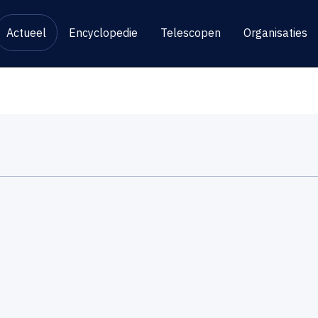
Actueel
Encyclopedie
Telescopen
Organisaties