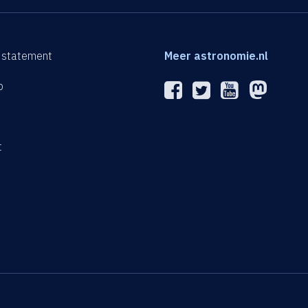
 statement
Meer astronomie.nl
p
n
t