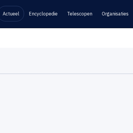
Actueel
Encyclopedie
Telescopen
Organisaties