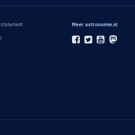
 statement
Meer astronomie.nl
p
n
t