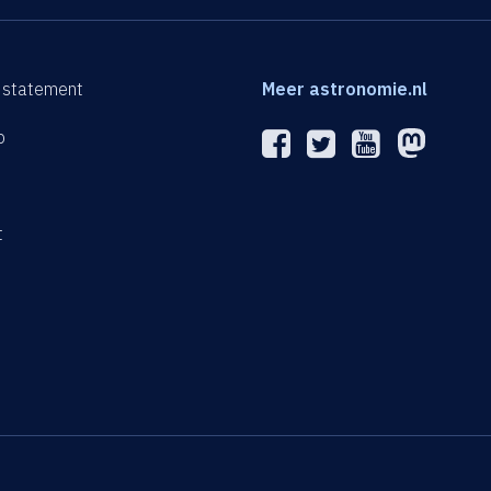
 statement
Meer astronomie.nl
p
n
t