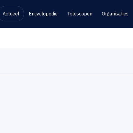
Actueel
Encyclopedie
Telescopen
Organisaties