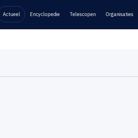
Actueel
Encyclopedie
Telescopen
Organisaties