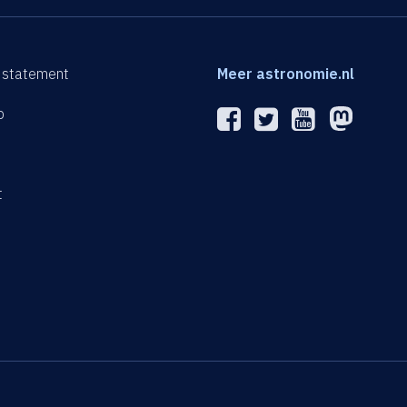
 statement
Meer astronomie.nl
p
n
t