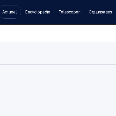
Actueel
Encyclopedie
Telescopen
Organisaties