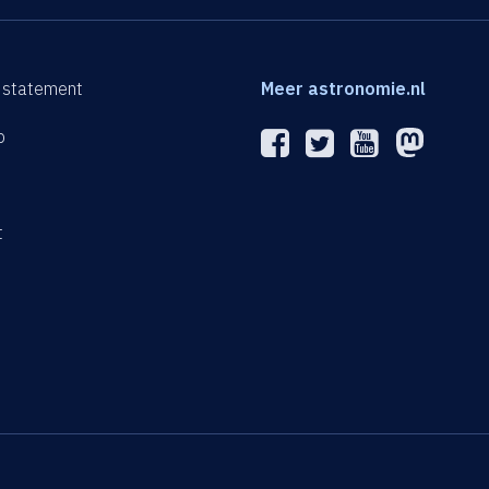
 statement
Meer astronomie.nl
p
n
t