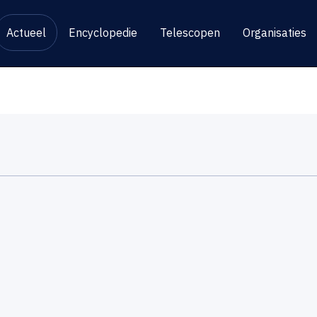
Actueel
Encyclopedie
Telescopen
Organisaties