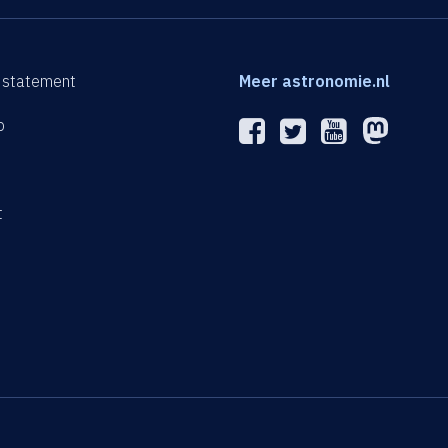
 statement
Meer astronomie.nl
p
n
t